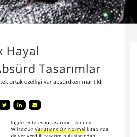
x Hayal
bsürd Tasarımlar
ek ortak özelliği var absürdken mantıklı
İngiliz enteresan tasarımcı Dominic
Wilcox’un
Variations On Normal
kitabında
da yer verdiği tasarım buluşlarından