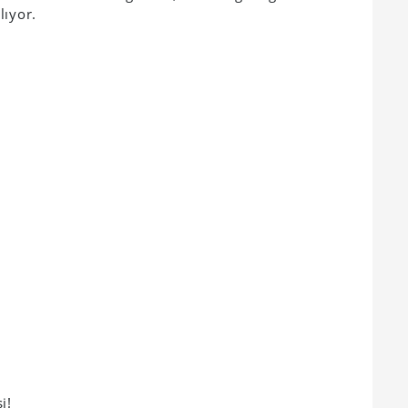
lıyor.
i!