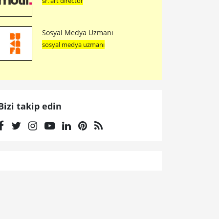
sr. art director
Sosyal Medya Uzmanı
sosyal medya uzmanı
Bizi takip edin