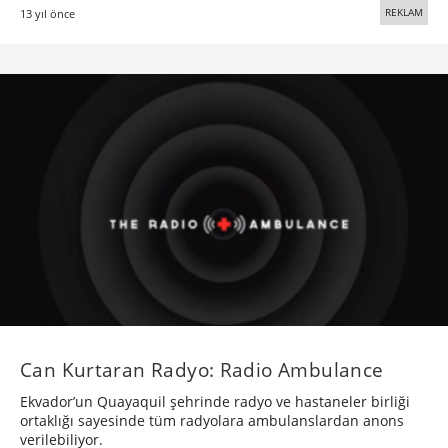
REKLAM
13 yıl önce
Can Kurtaran Radyo: Radio Ambulance
Ekvador’un Quayaquil şehrinde radyo ve hastaneler birliği
ortaklığı sayesinde tüm radyolara ambulanslardan anons
verilebiliyor.