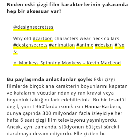
Neden eski çizgi film karakterlerinin yakasında
hep bir aksesuar var?
@designsecretsss
Why old
#cartoon
characters wear neck collars
#designsecrets
#animation
#anime
#design
#fyp
シ
♬ Monkeys Spinning Monkeys – Kevin MacLeod
Bu paylaşımda anlatılanlar şöyle:
Eski çizgi
filmlerde birçok ana karakterin boyunlarını kapatan
ve kafalarını vücutlarından ayıran kravat veya
boyunluk taktığını fark edebilirsiniz. Bu bir tesadüf
değil, yani 1960’larda ikonik ikili Hanna-Barbera,
dünya çapında 300 milyondan fazla izleyiciye her
hafta 6 saat çizgi film televizyonu yayınlıyordu.
Ancak, aynı zamanda, stüdyonun bütçesi sürekli
daralmaya devam ediyordu. Elle çizilen bu