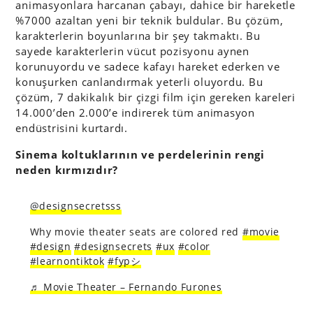
animasyonlara harcanan çabayı, dahice bir hareketle
%7000 azaltan yeni bir teknik buldular. Bu çözüm,
karakterlerin boyunlarına bir şey takmaktı. Bu
sayede karakterlerin vücut pozisyonu aynen
korunuyordu ve sadece kafayı hareket ederken ve
konuşurken canlandırmak yeterli oluyordu. Bu
çözüm, 7 dakikalık bir çizgi film için gereken kareleri
14.000’den 2.000’e indirerek tüm animasyon
endüstrisini kurtardı.
Sinema koltuklarının ve perdelerinin rengi
neden kırmızıdır?
@designsecretsss
Why movie theater seats are colored red
#movie
#design
#designsecrets
#ux
#color
#learnontiktok
#fypシ
♬ Movie Theater – Fernando Furones