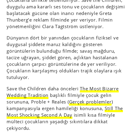
çocuklarla birlikte seslendiriyor. Save the Children,
duygulu ama kararlı ses tonu ve çocukların değişimi
başlatacak gücüne olan inancı nedeniyle Greta
Thunberg’e reklam filminde yer veriyor. Filmin
yönetmenliğini Clara Tägtström üstleniyor.
Dünyanın dört bir yanından çocukların fiziksel ve
duygusal şiddete maruz kaldığını gösteren
görüntülerin bulunduğu filmde; savaş mağduru,
tacize uğrayan, şiddet gören, açlıktan hastalanan
çocukların çarpıcı görüntülerine de yer veriliyor.
Çocukların karşılaşmış oldukları trajik olaylara ışık
tutuluyor.
Save the Children daha önceleri
The Most Bizarre
Wedding Tradition
başlıklı filmiyle çocuk gelin
sorununa, Proble + Reales (
Gerçek problemler
)
kampanyasıyla ergen hamileliği konusuna,
Still The
Most Shocking Second A Day
isimli kısa filmiyle
mülteci çocukların yaşadığı sıkıntılara dikkat
çekiyordu.