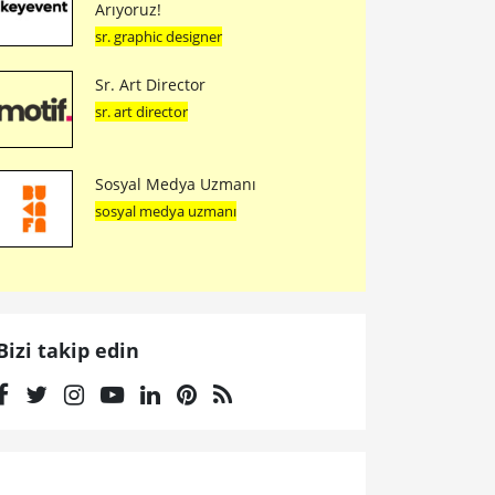
Arıyoruz!
sr. graphic designer
Sr. Art Director
sr. art director
Sosyal Medya Uzmanı
sosyal medya uzmanı
Bizi takip edin