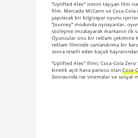
“Uplifted Alex” ismini taşıyan film i
film. Mercado McCann ve Coca-Cola il
yapılacak bir bilgisayar oyunu içeris
“Journey” modunda oynayanlar, oyunun
sözleşme imzalayarak markanın ilk san
Oyuncular onu bir reklam çekimine ka
reklam filminde canlandırma bir kara
sonra teselli eden küçük hayranından
“Uplifted Alex” filmi; Coca-Cola Zero
kinetik açık hava panosu olan
Coca-
Sonrasında ise sinemalar ve sosyal m