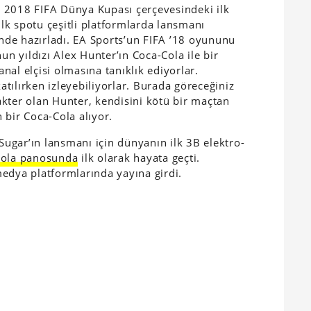
se 2018 FIFA Dünya Kupası çerçevesindeki ilk
k spotu çeşitli platformlarda lansmanı
inde hazırladı. EA Sports’un FIFA ’18 oyununu
 yıldızı Alex Hunter’ın Coca-Cola ile bir
al elçisi olmasına tanıklık ediyorlar.
tılırken izleyebiliyorlar. Burada göreceğiniz
kter olan Hunter, kendisini kötü bir maçtan
 bir Coca-Cola alıyor.
 Sugar’ın lansmanı için dünyanın ilk 3B elektro-
Cola panosunda
ilk olarak hayata geçti.
edya platformlarında yayına girdi.