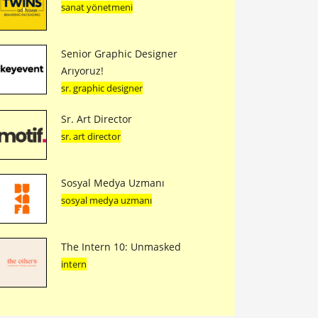
sanat yönetmeni
Senior Graphic Designer
Arıyoruz!
sr. graphic designer
Sr. Art Director
sr. art director
Sosyal Medya Uzmanı
sosyal medya uzmanı
The Intern 10: Unmasked
intern