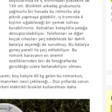
boyutlarında ve iç kısmındaki yükseklik de
130 cm. Bisikletli arkadaş grubunuzla
yağmurlu bir havada bu römorku alıp
piknik yapmaya gidebilir, iç kısmında 4
kişinin sığabileceği bir yemek sofrası
kurabilirsiniz. Koltukları kolaylıkla yatağa
dönüştürülebiliyor. Telefonları ve diğer
küçük cihazları şarj edebilecek bir dahili
batarya seçeneği de sunulmuş. Bu batarya
güneş paneli ile şarj edilebiliyor. Bu
römork karavanın en önemli
özelliklerinden biri de fotoğraflarda
görüldüğü üzere katlanabiliyor olması.
işareti; boş haliyle 40 kg gelen bu römorkun,
ırmanırken nasıl çekileceği… Düz yollarda sorun
rken elektrikli bisiklet kullanılması daha