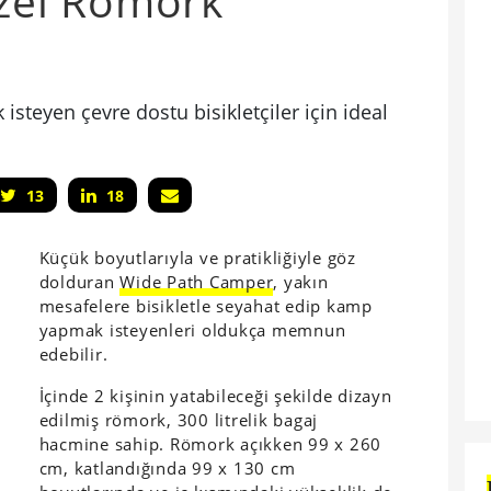
 Özel Römork
teyen çevre dostu bisikletçiler için ideal
13
18
Küçük boyutlarıyla ve pratikliğiyle göz
dolduran
Wide Path Camper
, y
akın
mesafelere bisikletle seyahat edip kamp
yapmak isteyenleri oldukça memnun
edebilir.
İçinde 2 kişinin yatabileceği şekilde dizayn
edilmiş römork, 300 litrelik bagaj
hacmine sahip. Römork açıkken 99 x 260
cm, katlandığında 99 x 130 cm