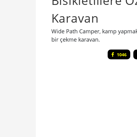
​Bisikletlilere
Karavan
Wide Path Camper, kamp yapmak is
bir çekme karavan.
1046