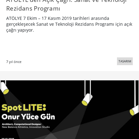
ATÖLYE ve Bilgi Üniversitesi’nin Konuğu
Hesaplamalı Tasarımcı Onur Yüce Gün
ATÖLYE ve Bilgi Üniversitesi’nin iş birliğiyle doğan yüksek
lisans programı LITE’ın etkinliği SpotLITE’ın ikinci konuğu
Onur Yüce Gün.
TASARIM
8 yıl önce