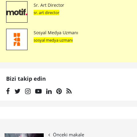
Önceki makale
Mürekkebin Büyüsüyle Doğan Akışkan Müzik
Videosu
Sonraki makale
Zamanla Yarışan Eskizler: Tarık Tolunay
Bunlar da ilginizi
çekebilir