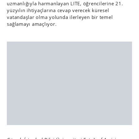
uzmanlığıyla harmanlayan LITE, öğrencilerine 21.
yüzyılın ihtiyaçlarına cevap verecek küresel
vatandaşlar olma yolunda ilerleyen bir temel
sağlamayı amaçlıyor.
Görsel: İstanbul Bilgi Üniversitesi Fotoğraf Arşivi
23.07.2018 15:15
|
TASARIM
Ceren Demirkılınç
Bigumigu Yazarı