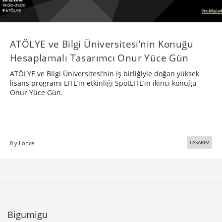
Bigumigu
Yaratıcı bünyeler için günlük besin kaynağı
Hakkımızda
Künye
Üyelik, Kullanım ve Gizlilik Şartları
© 2005 - 2026 Bigumigu Ltd.
Özel İçerikler
Yaratıcı Fikirler
Kategoriler