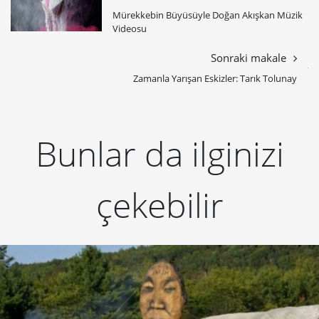
İstanbul Sokakları Dev Kuklalara Sahne
Olacak
Bread and Puppet Theater, 17. İstanbul Bienali
kapsamındaki yürüyüş ve açık hava gösterileriyle İstanbul’a
renk katacak.