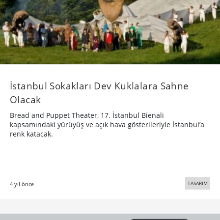
TASARIM
4 yıl önce
Bigumigu ve ATÖLYE Sunar: Evdeki
Yaratıcılar – Ersin Han Ersin