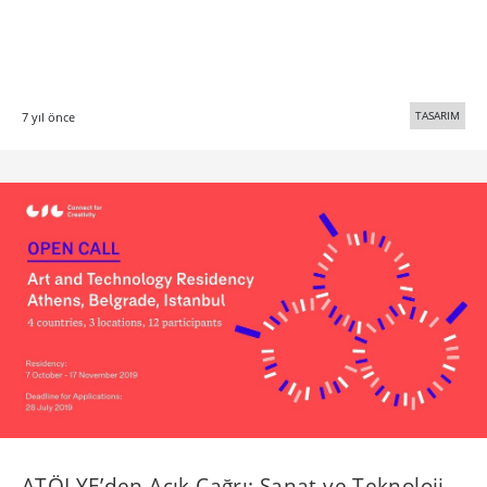
ATÖLYE’den Açık Çağrı: Sanat ve Teknoloji
Rezidans Programı
ATÖLYE 7 Ekim – 17 Kasım 2019 tarihleri arasında
gerçekleşecek Sanat ve Teknoloji Rezidans Programı için açık
çağrı yapıyor.
TASARIM
7 yıl önce