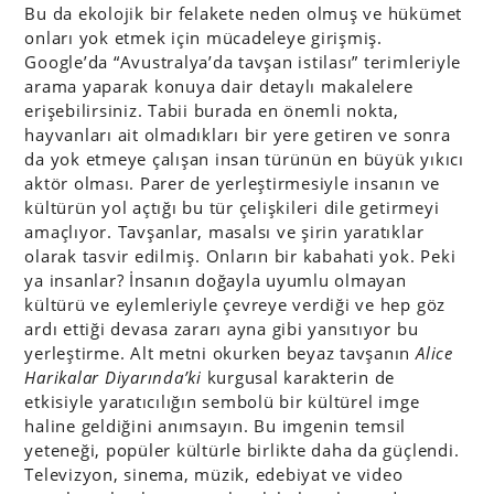
Bu da ekolojik bir felakete neden olmuş ve hükümet
onları yok etmek için mücadeleye girişmiş.
Google’da “Avustralya’da tavşan istilası” terimleriyle
arama yaparak konuya dair detaylı makalelere
erişebilirsiniz. Tabii burada en önemli nokta,
hayvanları ait olmadıkları bir yere getiren ve sonra
da yok etmeye çalışan insan türünün en büyük yıkıcı
aktör olması. Parer de yerleştirmesiyle insanın ve
kültürün yol açtığı bu tür çelişkileri dile getirmeyi
amaçlıyor. Tavşanlar, masalsı ve şirin yaratıklar
olarak tasvir edilmiş. Onların bir kabahati yok. Peki
ya insanlar? İnsanın doğayla uyumlu olmayan
kültürü ve eylemleriyle çevreye verdiği ve hep göz
ardı ettiği devasa zararı ayna gibi yansıtıyor bu
yerleştirme. Alt metni okurken beyaz tavşanın
Alice
Harikalar Diyarında’ki
kurgusal karakterin de
etkisiyle yaratıcılığın sembolü bir kültürel imge
haline geldiğini anımsayın. Bu imgenin temsil
yeteneği, popüler kültürle birlikte daha da güçlendi.
Televizyon, sinema, müzik, edebiyat ve video