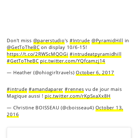
Don't miss
@parerstudio
's
#Intrude
@PyramidHill
in
@GetToTheBC
on display 10/6-15!
https://t.co/2RWScMQOGi
#intrudeatpyramidhill
#GetToTheBC
pic.twitter.com/YQfcamzj14
— Heather (@ohiogirltravels)
October 6, 2017
#intrude
#amandaparer
#rennes
vu de jour mais
Magique aussi !
pic.twitter.com/rKpSxaXx8H
— Christine BOISSEAU (@cboisseau4)
October 13,
2016