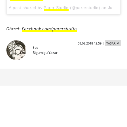
A post shared by
Parer Studio
(@parerstudio) on
Jun 15, 2017 at 10:30pm PDT
Görsel:
Facebook.com/parerstudio
08.02.2018 12:59
|
TASARIM
Ece
Bigumigu Yazarı