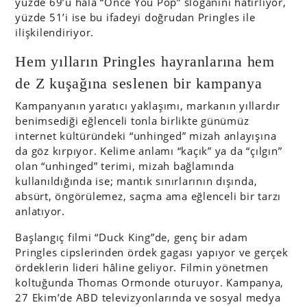
yüzde 69’u hâlâ “Once You Pop” sloganını hatırlıyor,
yüzde 51’i ise bu ifadeyi doğrudan Pringles ile
ilişkilendiriyor.
Hem yılların Pringles hayranlarına hem
de Z kuşağına seslenen bir kampanya
Kampanyanın yaratıcı yaklaşımı, markanın yıllardır
benimsediği eğlenceli tonla birlikte günümüz
internet kültüründeki “unhinged” mizah anlayışına
da göz kırpıyor. Kelime anlamı “kaçık” ya da “çılgın”
olan “unhinged” terimi, mizah bağlamında
kullanıldığında ise; mantık sınırlarının dışında,
absürt, öngörülemez, saçma ama eğlenceli bir tarzı
anlatıyor.
Başlangıç filmi “Duck King”de, genç bir adam
Pringles cipslerinden ördek gagası yapıyor ve gerçek
ördeklerin lideri hâline geliyor. Filmin yönetmen
koltuğunda Thomas Ormonde oturuyor. Kampanya,
27 Ekim’de ABD televizyonlarında ve sosyal medya