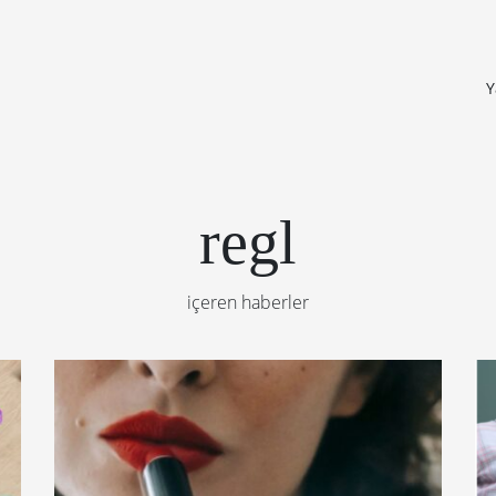
Y
regl
içeren haberler