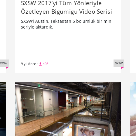
SXSW 2017’yi Tüm Yönleriyle
Özetleyen Bigumigu Video Serisi
SXSW’i Austin, Teksas’tan 5 bölümlük bir mini
seriyle aktardık.
SXSW
SXSW
9 yıl önce
·
405