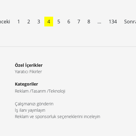
ceki
1
2
3
4
5
6
7
8
…
134
Sonr
Özel İçerikler
Yaratıcı Fikirler
Kategoriler
Reklam
Tasarım
Teknoloji
Çalışmanızı gönderin
İş ilanı yayınlayın
Reklam ve sponsorluk seçeneklerini inceleyin