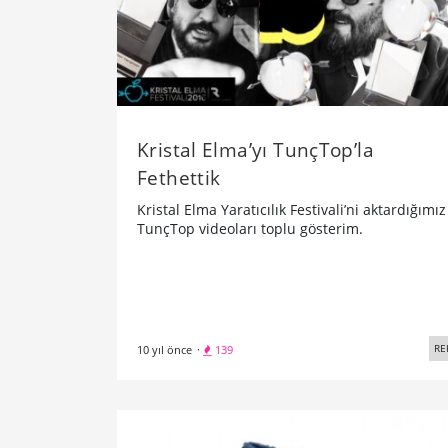
Kristal Elma’yı TunçTop’la
Fethettik
Kristal Elma Yaratıcılık Festivali’ni aktardığımız
TunçTop videoları toplu gösterim.
RE
10 yıl önce
·
139