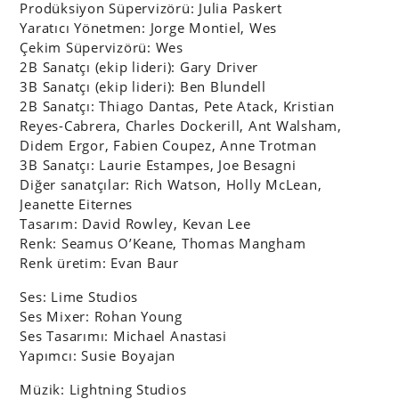
Prodüksiyon Süpervizörü: Julia Paskert
Yaratıcı Yönetmen: Jorge Montiel, Wes
Çekim Süpervizörü: Wes
2B Sanatçı (ekip lideri): Gary Driver
3B Sanatçı (ekip lideri): Ben Blundell
2B Sanatçı: Thiago Dantas, Pete Atack, Kristian
Reyes-Cabrera, Charles Dockerill, Ant Walsham,
Didem Ergor, Fabien Coupez, Anne Trotman
3B Sanatçı: Laurie Estampes, Joe Besagni
Diğer sanatçılar: Rich Watson, Holly McLean,
Jeanette Eiternes
Tasarım: David Rowley, Kevan Lee
Renk: Seamus O’Keane, Thomas Mangham
Renk üretim: Evan Baur
Ses: Lime Studios
Ses Mixer: Rohan Young
Ses Tasarımı: Michael Anastasi
Yapımcı: Susie Boyajan
Müzik: Lightning Studios