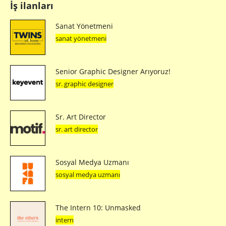
İş ilanları
Sanat Yönetmeni
sanat yönetmeni
Senior Graphic Designer Arıyoruz!
sr. graphic designer
Sr. Art Director
sr. art director
Sosyal Medya Uzmanı
sosyal medya uzmanı
The Intern 10: Unmasked
intern