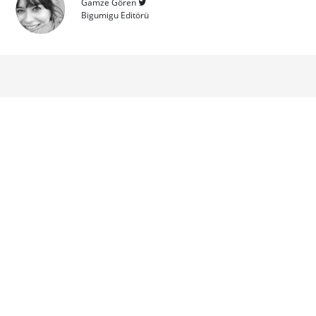
Gamze Gören
Bigumigu Editörü