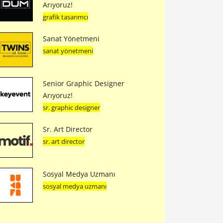
Arıyoruz!
grafik tasarımcı
Sanat Yönetmeni
sanat yönetmeni
Senior Graphic Designer
Arıyoruz!
sr. graphic designer
Sr. Art Director
sr. art director
Sosyal Medya Uzmanı
sosyal medya uzmanı