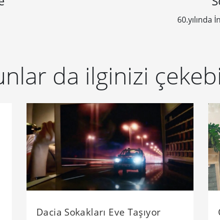
e
S
60.yılında İ
nlar da ilginizi çekebi
Dacia Sokakları Eve Taşıyor