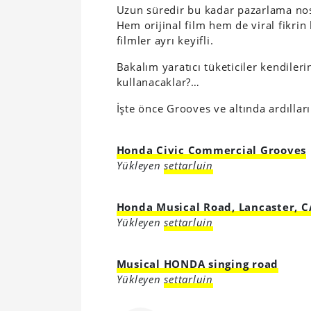
Uzun süredir bu kadar pazarlama nos
Hem orijinal film hem de viral fikrin
filmler ayrı keyifli.
Bakalım yaratıcı tüketiciler kendiler
kullanacaklar?…
İşte önce Grooves ve altında ardılları
Honda Civic Commercial Grooves
Yükleyen
settarluin
Honda Musical Road, Lancaster, C
Yükleyen
settarluin
Musical HONDA singing road
Yükleyen
settarluin