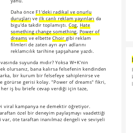
yahu.
Daha önce
F1'deki radikal ve onurlu
duruşları
ve
ilk canlı reklam yayınları
da
bigu'da takdir toplamıştı.
Cog
,
Hate
something change something
,
Power of
dreams
ve elbette
Choir
gibi reklam
filmleri de zaten ayrı ayrı adlarını
reklamcılık tarihine şapşahane yazdı.
avasında suyunda mıdır? Yoksa W+K'nin
ecek olursanız, bana kalırsa felsefenin kendinden
marka, bir kurum bir felsefeye sahiplenirse ve
e görürse gerisi kolay. "Power of dreams" fikri,
her iş bu briefe cevap verdiği için taze,
yi viral kampanya ne demektir öğretiyor.
 taraftan özel bir deneyim paylaşmayı vaadettiği
var, öte taraftan inanılmaz dengeli ve seviyeli