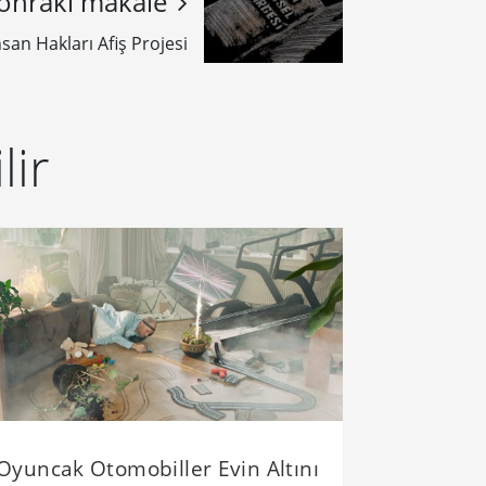
onraki makale
nsan Hakları Afiş Projesi
lir
Oyuncak Otomobiller Evin Altını