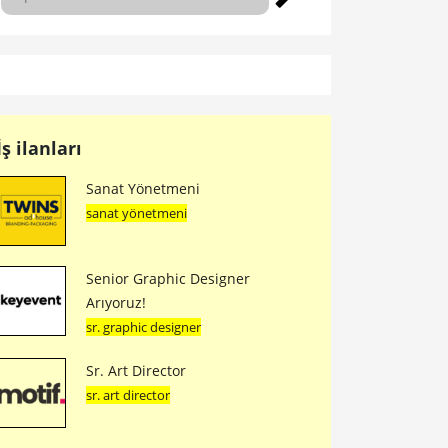
İş ilanları
Sanat Yönetmeni
sanat yönetmeni
Senior Graphic Designer
Arıyoruz!
sr. graphic designer
Sr. Art Director
sr. art director