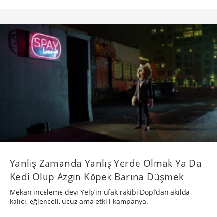
Yanlış Zamanda Yanlış Yerde Olmak Ya Da
Kedi Olup Azgın Köpek Barına Düşmek
Mekan inceleme devi Yelp’in ufak rakibi Dopl’dan akılda
kalıcı, eğlenceli, ucuz ama etkili kampanya.