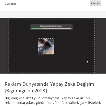
REKLAM
2 yıl önce
Reklam Dünyasında Yapay Zekâ Değişimi
[Bigumigu’da 2023]
Bigumigu’da 2023 yılını özetliyoruz: Yapay zekâ ürünü
reklam senaryoları, görüntüler, film festivalleri, şarkı listeleri.