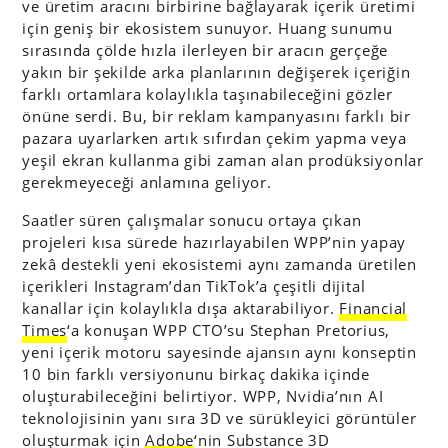
ve üretim aracını birbirine bağlayarak içerik üretimi
için geniş bir ekosistem sunuyor. Huang sunumu
sırasında çölde hızla ilerleyen bir aracın gerçeğe
yakın bir şekilde arka planlarının değişerek içeriğin
farklı ortamlara kolaylıkla taşınabileceğini gözler
önüne serdi. Bu, bir reklam kampanyasını farklı bir
pazara uyarlarken artık sıfırdan çekim yapma veya
yeşil ekran kullanma gibi zaman alan prodüksiyonlar
gerekmeyeceği anlamına geliyor.
Saatler süren çalışmalar sonucu ortaya çıkan
projeleri kısa sürede hazırlayabilen WPP’nin yapay
zekâ destekli yeni ekosistemi aynı zamanda üretilen
içerikleri Instagram’dan TikTok’a çeşitli dijital
kanallar için kolaylıkla dışa aktarabiliyor.
Financial
Times
‘a konuşan WPP CTO’su Stephan Pretorius,
yeni içerik motoru sayesinde ajansın aynı konseptin
10 bin farklı versiyonunu birkaç dakika içinde
oluşturabileceğini belirtiyor. WPP, Nvidia’nın AI
teknolojisinin yanı sıra 3D ve sürükleyici görüntüler
oluşturmak için
Adobe
‘nin Substance 3D