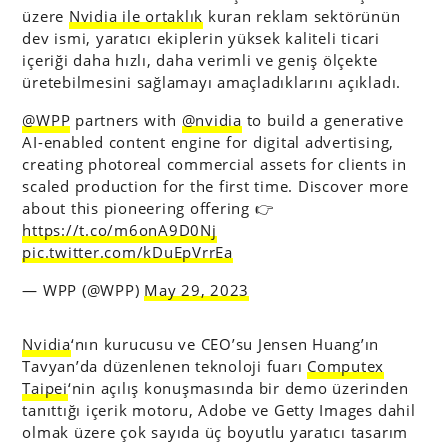
üzere
Nvidia ile ortaklık
kuran reklam sektörünün
dev ismi, yaratıcı ekiplerin yüksek kaliteli ticari
içeriği daha hızlı, daha verimli ve geniş ölçekte
üretebilmesini sağlamayı amaçladıklarını açıkladı.
@WPP
partners with
@nvidia
to build a generative
AI-enabled content engine for digital advertising,
creating photoreal commercial assets for clients in
scaled production for the first time. Discover more
about this pioneering offering 👉
https://t.co/m6onA9D0Nj
pic.twitter.com/kDuEpVrrEa
— WPP (@WPP)
May 29, 2023
Nvidia
‘nın kurucusu ve CEO’su Jensen Huang’ın
Tavyan’da düzenlenen teknoloji fuarı
Computex
Taipei
‘nin açılış konuşmasında bir demo üzerinden
tanıttığı içerik motoru, Adobe ve Getty Images dahil
olmak üzere çok sayıda üç boyutlu yaratıcı tasarım