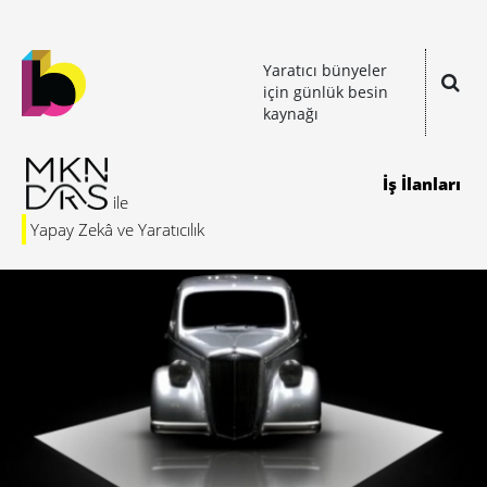
Yaratıcı bünyeler
için günlük besin
kaynağı
İş İlanları
Yapay Zekâ ve Yaratıcılık