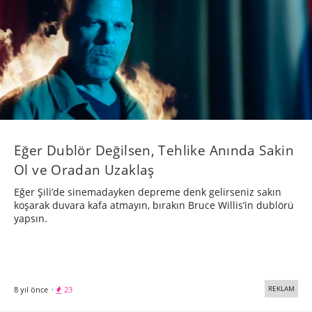
Eğer Dublör Değilsen, Tehlike Anında Sakin
Ol ve Oradan Uzaklaş
Eğer Şili’de sinemadayken depreme denk gelirseniz sakın
koşarak duvara kafa atmayın, bırakın Bruce Willis’in dublörü
yapsın.
REKLAM
8 yıl önce
·
23