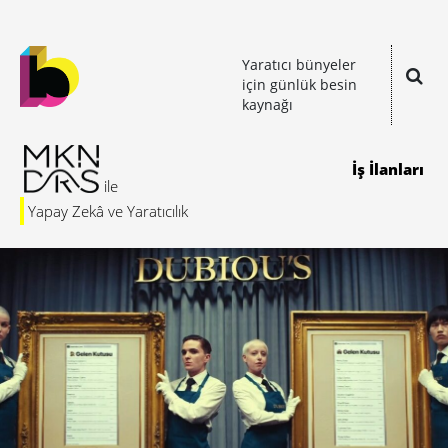
Yaratıcı bünyeler
için günlük besin
kaynağı
İş İlanları
Yapay Zekâ ve Yaratıcılık