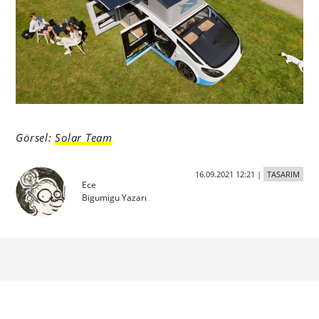
Görsel:
Solar Team
16.09.2021 12:21
|
TASARIM
Ece
Bigumigu Yazarı