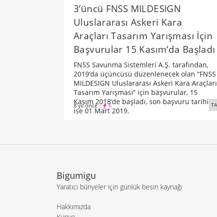
3’üncü FNSS MILDESIGN
Uluslararası Askeri Kara
Araçları Tasarım Yarışması İçin
Başvurular 15 Kasım’da Başladı
FNSS Savunma Sistemleri A.Ş. tarafından,
2019’da üçüncüsü düzenlenecek olan “FNSS
MILDESIGN Uluslararası Askeri Kara Araçları
Tasarım Yarışması” için başvurular, 15
Kasım 2018’de başladı, son başvuru tarihi
TA
8 yıl önce
·
6
ise 01 Mart 2019.
Bigumigu
Yaratıcı bünyeler için günlük besin kaynağı
Hakkımızda
Künye