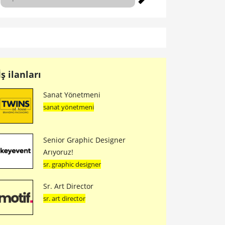
İş ilanları
Sanat Yönetmeni
sanat yönetmeni
Senior Graphic Designer
Arıyoruz!
sr. graphic designer
Sr. Art Director
sr. art director