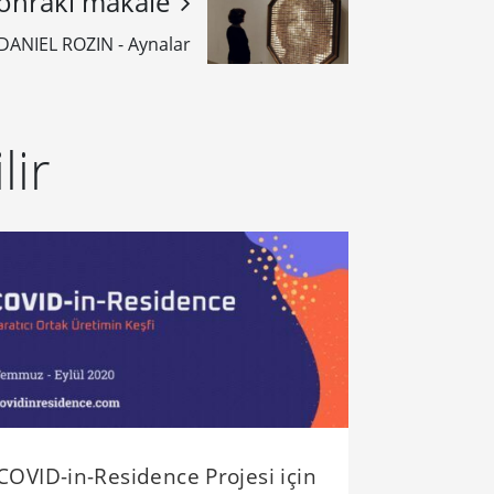
onraki makale
DANIEL ROZIN - Aynalar
lir
COVID-in-Residence Projesi için