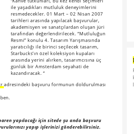
“Kahve tutkunları, bu kez kendi seçimleri
ile yaşadıkları mutluluk deneyimlerini
resmedecekler. 01 Mart – 02 Nisan 2007
tarihleri arasında yapılacak başvurular,
akademisyen ve sanatçılardan oluşan jüri
tarafından değerlendirilecek. “Mutluluğun
Resmi” konulu 4. Tasarım Yarışmasında
yaratıcılığı ile birinci seçilecek tasarım,
Starbucks’ın özel koleksiyon kupaları
arasında yerini alırken, tasarımcısına üç
günlük bir Amsterdam seyahati de
kazandıracak. “
tr
adresindeki başvuru formunun doldurulması
 ben.
baren yapılacağı için sitede şu anda başvuru
rularınızı yapıp işlerinizi gönderebilirsiniz.