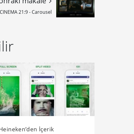
onraki makale
 CINEMA 21:9 - Carousel
lir
Heineken’den İçerik