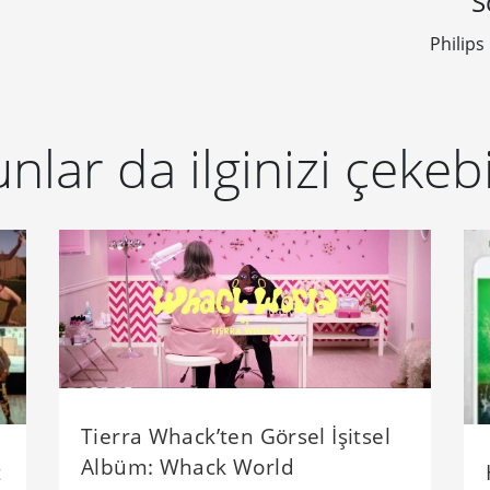
S
Philips
nlar da ilginizi çekebi
Tierra Whack’ten Görsel İşitsel
Albüm: Whack World
t