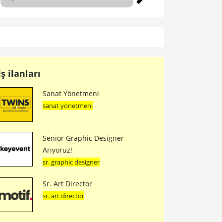
İş ilanları
Sanat Yönetmeni
sanat yönetmeni
Senior Graphic Designer
Arıyoruz!
sr. graphic designer
Sr. Art Director
sr. art director