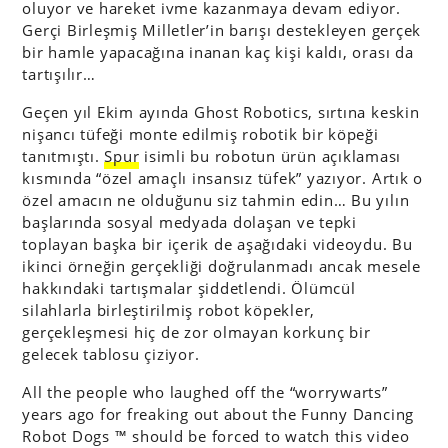
oluyor ve hareket ivme kazanmaya devam ediyor.
Gerçi Birleşmiş Milletler’in barışı destekleyen gerçek
bir hamle yapacağına inanan kaç kişi kaldı, orası da
tartışılır…
Geçen yıl Ekim ayında Ghost Robotics, sırtına keskin
nişancı tüfeği monte edilmiş robotik bir köpeği
tanıtmıştı.
Spur
isimli bu robotun ürün açıklaması
kısmında “özel amaçlı insansız tüfek” yazıyor. Artık o
özel amacın ne olduğunu siz tahmin edin… Bu yılın
başlarında sosyal medyada dolaşan ve tepki
toplayan başka bir içerik de aşağıdaki videoydu. Bu
ikinci örneğin gerçekliği doğrulanmadı ancak mesele
hakkındaki tartışmalar şiddetlendi. Ölümcül
silahlarla birleştirilmiş robot köpekler,
gerçekleşmesi hiç de zor olmayan korkunç bir
gelecek tablosu çiziyor.
All the people who laughed off the “worrywarts”
years ago for freaking out about the Funny Dancing
Robot Dogs ™ should be forced to watch this video