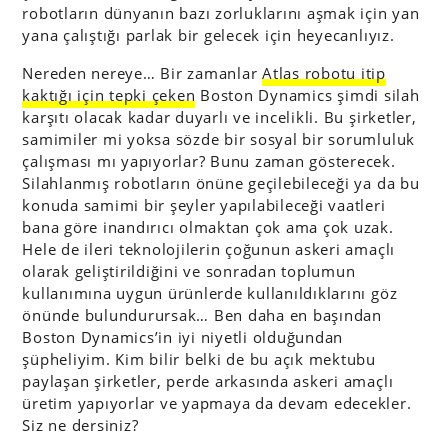
robotların dünyanın bazı zorluklarını aşmak için yan
yana çalıştığı parlak bir gelecek için heyecanlıyız.
Nereden nereye… Bir zamanlar
Atlas robotu itip
kaktığı için tepki çeken
Boston Dynamics şimdi silah
karşıtı olacak kadar duyarlı ve incelikli. Bu şirketler,
samimiler mi yoksa sözde bir sosyal bir sorumluluk
çalışması mı yapıyorlar? Bunu zaman gösterecek.
Silahlanmış robotların önüne geçilebileceği ya da bu
konuda samimi bir şeyler yapılabileceği vaatleri
bana göre inandırıcı olmaktan çok ama çok uzak.
Hele de ileri teknolojilerin çoğunun askeri amaçlı
olarak geliştirildiğini ve sonradan toplumun
kullanımına uygun ürünlerde kullanıldıklarını göz
önünde bulundurursak… Ben daha en başından
Boston Dynamics’in iyi niyetli olduğundan
şüpheliyim. Kim bilir belki de bu açık mektubu
paylaşan şirketler, perde arkasında askeri amaçlı
üretim yapıyorlar ve yapmaya da devam edecekler.
Siz ne dersiniz?