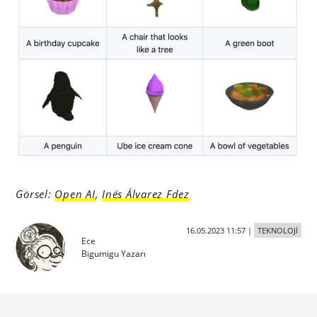
Görsel:
Open AI
,
Inés Álvarez Fdez
16.05.2023 11:57
|
TEKNOLOJİ
Ece
Bigumigu Yazarı