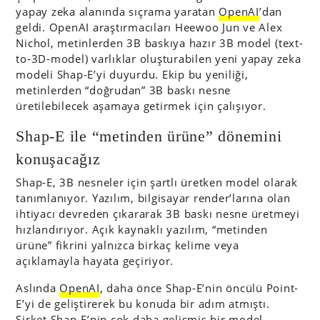
yapay zeka alanında sıçrama yaratan
OpenAI
’dan
geldi. OpenAI araştırmacıları Heewoo Jun ve Alex
Nichol, metinlerden 3B baskıya hazır 3B model (text-
to-3D-model) varlıklar oluşturabilen yeni yapay zeka
modeli Shap-E’yi duyurdu. Ekip bu yeniliği,
metinlerden “doğrudan” 3B baskı nesne
üretilebilecek aşamaya getirmek için çalışıyor.
Shap-E ile “metinden ürüne” dönemini
konuşacağız
Shap-E, 3B nesneler için şartlı üretken model olarak
tanımlanıyor. Yazılım, bilgisayar render’larına olan
ihtiyacı devreden çıkararak 3B baskı nesne üretmeyi
hızlandırıyor. Açık kaynaklı yazılım, “metinden
ürüne” fikrini yalnızca birkaç kelime veya
açıklamayla hayata geçiriyor.
Aslında
OpenAI
, daha önce Shap-E’nin öncülü Point-
E’yi de geliştirerek bu konuda bir adım atmıştı.
Şirket Shap-E’nin çok daha gelişmiş bir model