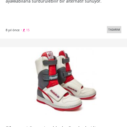
ayakkabılarla sürdürülebilir bir alternatif sunuyor.
TASARIM
8 yıl önce
·
15