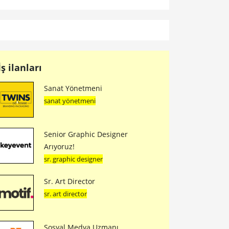
İş ilanları
Sanat Yönetmeni
sanat yönetmeni
Senior Graphic Designer
Arıyoruz!
sr. graphic designer
Sr. Art Director
sr. art director
Sosyal Medya Uzmanı