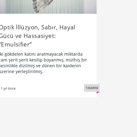
Optik İllüzyon, Sabır, Hayal
Gücü ve Hassasiyet:
“Emulsifier”
İki gökdelen katını aratmayacak miktarda
cam şerit şerit kesilip boyanmış, müthiş bir
kesinlikle dizilmiş ve dönen bir kaidenin
üzerine yerleştirilmiş.
TASARIM
11 yıl önce