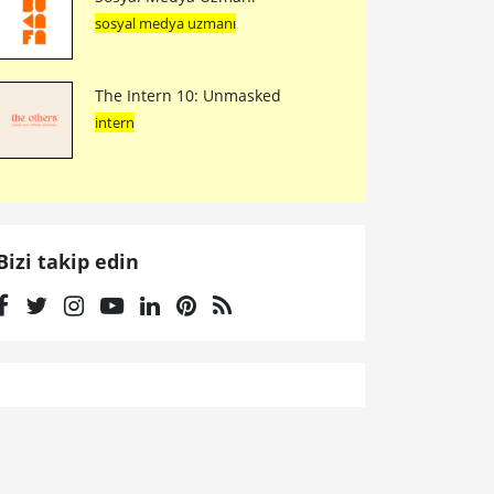
sosyal medya uzmanı
The Intern 10: Unmasked
intern
Bizi takip edin