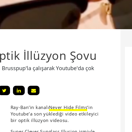
tik İllüzyon Şovu
p Brusspup'la çalışarak Youtube'da çok
Ray-Ban’in kanalı
Never Hide Films
‘in
Youtube’a son yüklediği video etkileyici
bir optik illüzyon videosu.
Super Clever Sunglass Illusion ismiyle