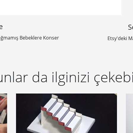
e
S
oğmamış Bebeklere Konser
Etsy'deki 
nlar da ilginizi çekebi