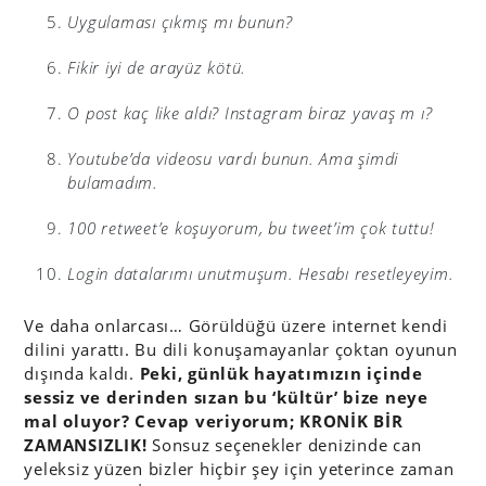
Uygulaması çıkmış mı bunun?
Fikir iyi de arayüz kötü.
O post kaç like aldı? Instagram biraz yavaş m ı?
Youtube’da videosu vardı bunun. Ama şimdi
bulamadım.
100 retweet’e koşuyorum, bu tweet’im çok tuttu!
Login datalarımı unutmuşum. Hesabı resetleyeyim.
Ve daha onlarcası… Görüldüğü üzere internet kendi
dilini yarattı. Bu dili konuşamayanlar çoktan oyunun
dışında kaldı.
Peki, günlük hayatımızın içinde
sessiz ve derinden sızan bu ‘kültür’ bize neye
mal oluyor? Cevap veriyorum; KRONİK BİR
ZAMANSIZLIK!
Sonsuz seçenekler denizinde can
yeleksiz yüzen bizler hiçbir şey için yeterince zaman