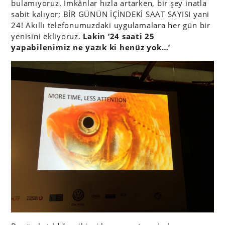
bulamıyoruz. İmkânlar hızla artarken, bir şey inatla
sabit kalıyor; BİR GÜNÜN İÇİNDEKİ SAAT SAYISI yani
24! Akıllı telefonumuzdaki uygulamalara her gün bir
yenisini ekliyoruz.
Lakin ’24 saati 25
yapabilenimiz ne yazık ki henüz yok…’