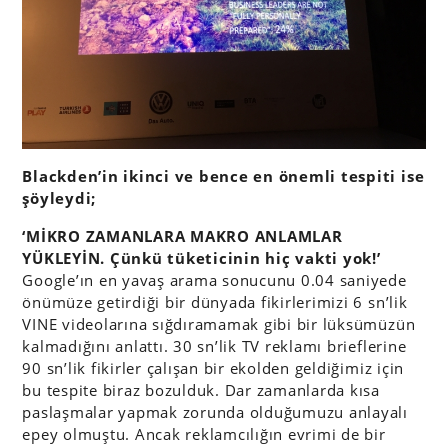
Blackden’in ikinci ve bence en önemli tespiti ise
şöyleydi;
‘MİKRO ZAMANLARA MAKRO ANLAMLAR
YÜKLEYİN. Çünkü tüketicinin hiç vakti yok!’
Google’ın en yavaş arama sonucunu 0.04 saniyede
önümüze getirdiği bir dünyada fikirlerimizi 6 sn’lik
VINE videolarına sığdıramamak gibi bir lüksümüzün
kalmadığını anlattı. 30 sn’lik TV reklamı brieflerine
90 sn’lik fikirler çalışan bir ekolden geldiğimiz için
bu tespite biraz bozulduk. Dar zamanlarda kısa
paslaşmalar yapmak zorunda olduğumuzu anlayalı
epey olmuştu. Ancak reklamcılığın evrimi de bir