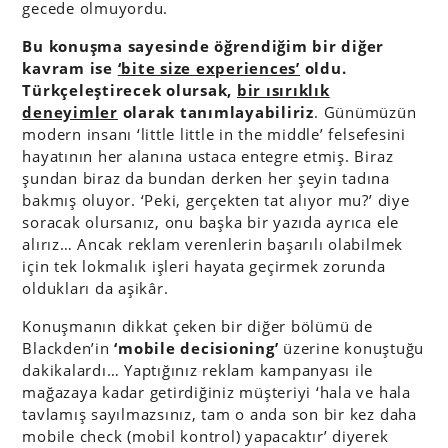
gecede olmuyordu.
Bu konuşma sayesinde öğrendiğim bir diğer
kavram ise
‘bite size experiences’
oldu.
Türkçeleştirecek olursak,
bir ısırıklık
deneyimler
olarak tanımlayabiliriz
. Günümüzün
modern insanı ‘little little in the middle’ felsefesini
hayatının her alanına ustaca entegre etmiş. Biraz
şundan biraz da bundan derken her şeyin tadına
bakmış oluyor. ‘Peki, gerçekten tat alıyor mu?’ diye
soracak olursanız, onu başka bir yazıda ayrıca ele
alırız… Ancak reklam verenlerin başarılı olabilmek
için tek lokmalık işleri hayata geçirmek zorunda
oldukları da aşikâr.
Konuşmanın dikkat çeken bir diğer bölümü de
Blackden’in
‘mobile decisioning’
üzerine konuştuğu
dakikalardı… Yaptığınız reklam kampanyası ile
mağazaya kadar getirdiğiniz müşteriyi ‘hala ve hala
tavlamış sayılmazsınız, tam o anda son bir kez daha
mobile check (mobil kontrol) yapacaktır’ diyerek