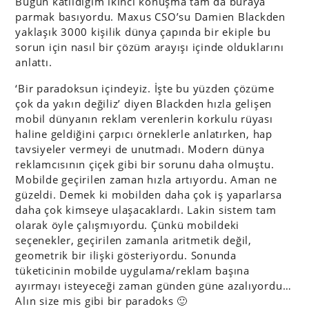
Bugün katıldığım ikinci konuşma tam da buraya
parmak basıyordu. Maxus CSO’su Damien Blackden
yaklaşık 3000 kişilik dünya çapında bir ekiple bu
sorun için nasıl bir çözüm arayışı içinde olduklarını
anlattı.
‘Bir paradoksun içindeyiz. İşte bu yüzden çözüme
çok da yakın değiliz’ diyen Blackden hızla gelişen
mobil dünyanın reklam verenlerin korkulu rüyası
haline geldiğini çarpıcı örneklerle anlatırken, hap
tavsiyeler vermeyi de unutmadı. Modern dünya
reklamcısının çiçek gibi bir sorunu daha olmuştu.
Mobilde geçirilen zaman hızla artıyordu. Aman ne
güzeldi. Demek ki mobilden daha çok iş yaparlarsa
daha çok kimseye ulaşacaklardı. Lakin sistem tam
olarak öyle çalışmıyordu. Çünkü mobildeki
seçenekler, geçirilen zamanla aritmetik değil,
geometrik bir ilişki gösteriyordu. Sonunda
tüketicinin mobilde uygulama/reklam başına
ayırmayı isteyeceği zaman günden güne azalıyordu…
Alın size mis gibi bir paradoks 🙂