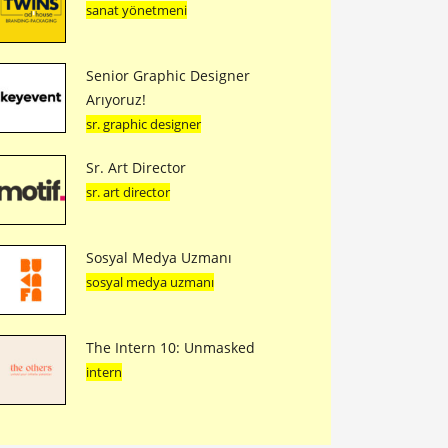
sanat yönetmeni
Senior Graphic Designer
Arıyoruz!
sr. graphic designer
Sr. Art Director
sr. art director
Sosyal Medya Uzmanı
sosyal medya uzmanı
The Intern 10: Unmasked
intern