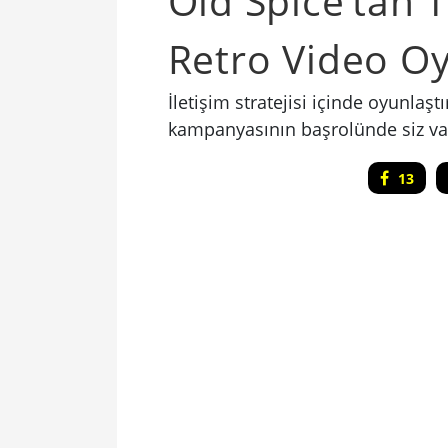
Old Spice’tan
Retro Video O
İletişim stratejisi içinde oyunlaş
kampanyasının başrolünde siz var
13