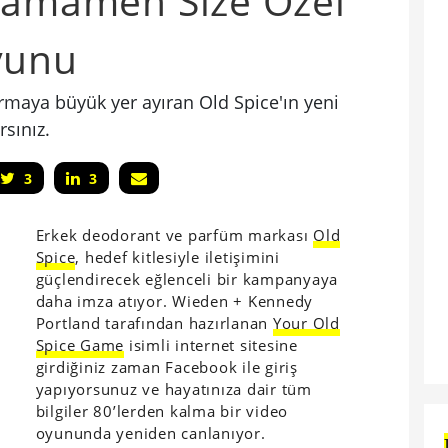
 Tamamen Size Özel
yunu
tırmaya büyük yer ayıran Old Spice'ın yeni
sınız.
3
3
Erkek deodorant ve parfüm markası
Old
Spice
, hedef kitlesiyle iletişimini
güçlendirecek eğlenceli bir kampanyaya
daha imza atıyor. Wieden + Kennedy
Portland
tarafından hazırlanan
Your Old
Spice Game
isimli internet sitesine
girdiğiniz zaman Facebook ile giriş
yapıyorsunuz ve hayatınıza dair tüm
bilgiler 80’lerden kalma bir video
oyununda yeniden canlanıyor.