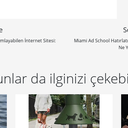
e
S
layabilen İnternet Sitesi:
Miami Ad School Hatırlatı
Ne Y
nlar da ilginizi çekebi