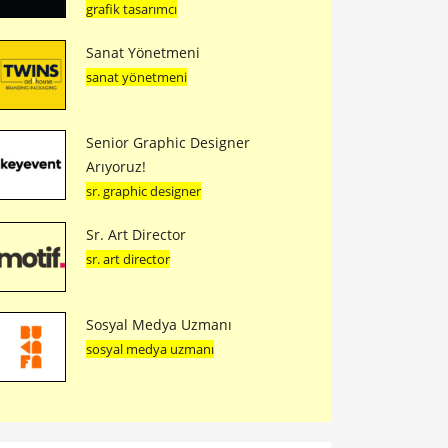
grafik tasarımcı
Sanat Yönetmeni
sanat yönetmeni
Senior Graphic Designer
Arıyoruz!
sr. graphic designer
Sr. Art Director
sr. art director
Sosyal Medya Uzmanı
sosyal medya uzmanı