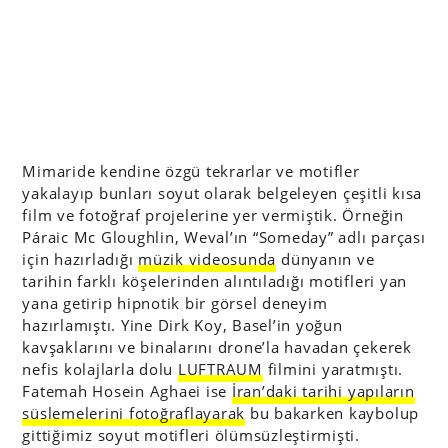
Mimaride kendine özgü tekrarlar ve motifler
yakalayıp bunları soyut olarak belgeleyen çeşitli kısa
film ve fotoğraf projelerine yer vermiştik. Örneğin
Páraic Mc Gloughlin, Weval’ın “Someday” adlı parçası
için hazırladığı
müzik videosunda
dünyanın ve
tarihin farklı köşelerinden alıntıladığı motifleri yan
yana getirip hipnotik bir görsel deneyim
hazırlamıştı. Yine Dirk Koy, Basel’in yoğun
kavşaklarını ve binalarını drone’la havadan çekerek
nefis kolajlarla dolu
LUFTRAUM
filmini yaratmıştı.
Fatemah Hosein Aghaei ise
İran’daki tarihi yapıların
süslemelerini fotoğraflayarak
bu bakarken kaybolup
gittiğimiz soyut motifleri ölümsüzleştirmişti.