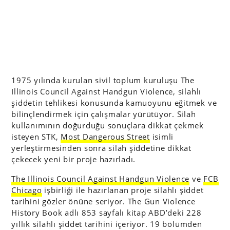
1975 yılında kurulan sivil toplum kuruluşu The
Illinois Council Against Handgun Violence, silahlı
şiddetin tehlikesi konusunda kamuoyunu eğitmek ve
bilinçlendirmek için çalışmalar yürütüyor. Silah
kullanımının doğurduğu sonuçlara dikkat çekmek
isteyen STK,
Most Dangerous Street
isimli
yerleştirmesinden sonra silah şiddetine dikkat
çekecek yeni bir proje hazırladı.
The Illinois Council Against Handgun Violence
ve
FCB
Chicago
işbirliği ile hazırlanan proje silahlı şiddet
tarihini gözler önüne seriyor. The Gun Violence
History Book adlı 853 sayfalı kitap ABD’deki 228
yıllık silahlı şiddet tarihini içeriyor. 19 bölümden