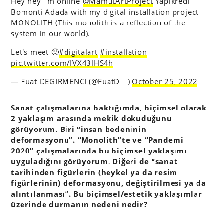
Hey hey I'm online
@MamutArtProject
Yapıkredi
Bomonti Adada with my digital installation project
MONOLITH (This monolith is a reflection of the
system in our world).
Let's meet 🙂
#digitalart
#installation
pic.twitter.com/IVX43lHS4h
— Fuat DEGIRMENCI (@FuatD__)
October 25, 2022
Sanat çalışmalarına baktığımda, biçimsel olarak
2 yaklaşım arasında mekik dokuduğunu
görüyorum. Biri “insan bedeninin
deformasyonu”. “Monolith”te ve “Pandemi
2020” çalışmalarında bu biçimsel yaklaşımı
uyguladığını görüyorum. Diğeri de “sanat
tarihinden figürlerin (heykel ya da resim
figürlerinin) deformasyonu, değiştirilmesi ya da
alıntılanması”. Bu biçimsel/estetik yaklaşımlar
üzerinde durmanın nedeni nedir?