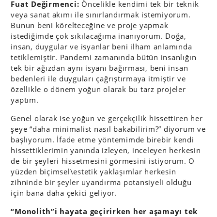
Fuat Değirmenci:
Öncelikle kendimi tek bir teknik
veya sanat akımı ile sınırlandırmak istemiyorum.
Bunun beni körelteceğine ve proje yapmak
istediğimde çok sıkılacağıma inanıyorum. Doğa,
insan, duygular ve isyanlar beni ilham anlamında
tetiklemiştir. Pandemi zamanında bütün insanlığın
tek bir ağızdan aynı isyanı bağırması, beni insan
bedenleri ile duyguları çağrıştırmaya itmiştir ve
özellikle o dönem yoğun olarak bu tarz projeler
yaptım.
Genel olarak ise yoğun ve gerçekçilik hissettiren her
şeye “daha minimalist nasıl bakabilirim?” diyorum ve
başlıyorum. İfade etme yöntemimde birebir kendi
hissettiklerimin yanında izleyen, inceleyen herkesin
de bir şeyleri hissetmesini görmesini istiyorum. O
yüzden biçimsel\estetik yaklaşımlar herkesin
zihninde bir şeyler uyandırma potansiyeli olduğu
için bana daha çekici geliyor.
“Monolith”i hayata geçirirken her aşamayı tek