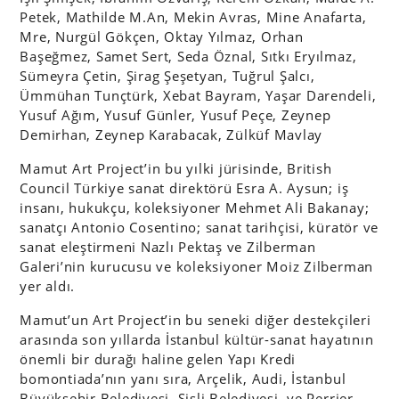
Petek, Mathilde M.An, Mekin Avras, Mine Anafarta,
Mre, Nurgül Gökçen, Oktay Yılmaz, Orhan
Başeğmez, Samet Sert, Seda Öznal, Sıtkı Eryılmaz,
Sümeyra Çetin, Şirag Şeşetyan, Tuğrul Şalcı,
Ümmühan Tunçtürk, Xebat Bayram, Yaşar Darendeli,
Yusuf Ağım, Yusuf Günler, Yusuf Peçe, Zeynep
Demirhan, Zeynep Karabacak, Zülküf Mavlay
Mamut Art Project’in bu yılki jürisinde, British
Council Türkiye sanat direktörü Esra A. Aysun; iş
insanı, hukukçu, koleksiyoner Mehmet Ali Bakanay;
sanatçı Antonio Cosentino; sanat tarihçisi, küratör ve
sanat eleştirmeni Nazlı Pektaş ve Zilberman
Galeri’nin kurucusu ve koleksiyoner Moiz Zilberman
yer aldı.
Mamut’un Art Project’in bu seneki diğer destekçileri
arasında son yıllarda İstanbul kültür-sanat hayatının
önemli bir durağı haline gelen Yapı Kredi
bomontiada’nın yanı sıra, Arçelik, Audi, İstanbul
Büyükşehir Belediyesi, Şişli Belediyesi, ve Perrier