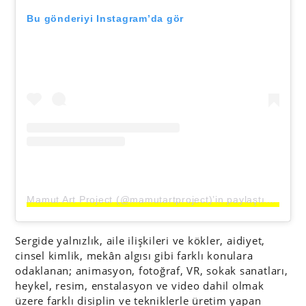
Bu gönderiyi Instagram’da gör
Mamut Art Project (@mamutartproject)’in paylaştığı bir gönderi
Sergide yalnızlık, aile ilişkileri ve kökler, aidiyet,
cinsel kimlik, mekân algısı gibi farklı konulara
odaklanan; animasyon, fotoğraf, VR, sokak sanatları,
heykel, resim, enstalasyon ve video dahil olmak
üzere farklı disiplin ve tekniklerle üretim yapan