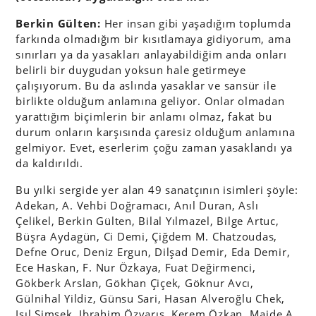
Berkin Gülten:
Her insan gibi yaşadığım toplumda
farkında olmadığım bir kısıtlamaya gidiyorum, ama
sınırları ya da yasakları anlayabildiğim anda onları
belirli bir duygudan yoksun hale getirmeye
çalışıyorum. Bu da aslında yasaklar ve sansür ile
birlikte olduğum anlamına geliyor. Onlar olmadan
yarattığım biçimlerin bir anlamı olmaz, fakat bu
durum onların karşısında çaresiz olduğum anlamına
gelmiyor. Evet, eserlerim çoğu zaman yasaklandı ya
da kaldırıldı.
Bu yılki sergide yer alan 49 sanatçının isimleri şöyle:
Adekan, A. Vehbi Doğramacı, Anıl Duran, Aslı
Çelikel, Berkin Gülten, Bilal Yılmazel, Bilge Artuc,
Büşra Aydagün, Ci Demi, Çiğdem M. Chatzoudas,
Defne Oruc, Deniz Ergun, Dilşad Demir, Eda Demir,
Ece Haskan, F. Nur Özkaya, Fuat Değirmenci,
Gökberk Arslan, Gökhan Çiçek, Göknur Avcı,
Gülnihal Yildiz, Günsu Sari, Hasan Alveroğlu Chek,
Işıl Şimşek, Ibrahim Özvarış, Kerem Özkan, Maide A.