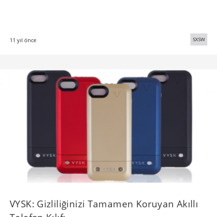
SXSW
11 yıl önce
VYSK: Gizliliğinizi Tamamen Koruyan Akıllı