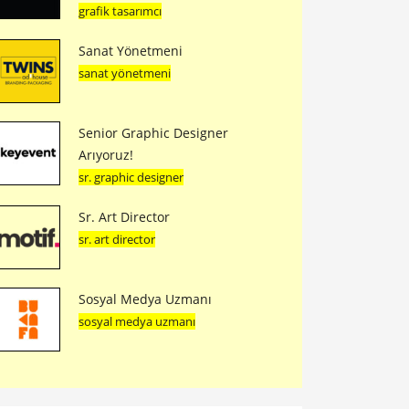
grafik tasarımcı
Sanat Yönetmeni
sanat yönetmeni
Senior Graphic Designer
Arıyoruz!
sr. graphic designer
Sr. Art Director
sr. art director
Sosyal Medya Uzmanı
sosyal medya uzmanı