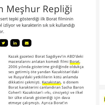
ın Meşhur Repliği
rt tepki gösterdiği ilk Borat filminin
l izliyor ve karakterin sık sık kullandığı
r.
Kazak gazeteci Borat Sagdiyev’in ABD’deki
maceralarını anlatan komedi filmi
Borat
,
2006 yılında gösterime girdiğinde oldukça
ses getirmiş öte yandan Kazakistan’daki
ve Rusya’daki yetkililerin kötü anlamda
dikkatini çekmişti.
Kazakistan
, o dönem
Borat karakterini canlandıran Sacha Baron
Cohen’i Kazakistan’ı ırkı, cinsiyetçi ve ilkel
bir ülke olarak gösterdiği için dava
etmeye çalışmıştı. Ayrıca Borat’ın