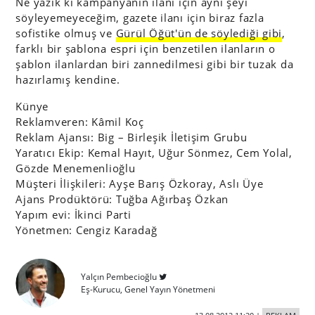
Ne yazık ki kampanyanın ilanı için aynı şeyi
söyleyemeyeceğim, gazete ilanı için biraz fazla
sofistike olmuş ve
Gürül Öğüt'ün de söylediği gibi
,
farklı bir şablona espri için benzetilen ilanların o
şablon ilanlardan biri zannedilmesi gibi bir tuzak da
hazırlamış kendine.
Künye
Reklamveren: Kâmil Koç
Reklam Ajansı: Big – Birleşik İletişim Grubu
Yaratıcı Ekip: Kemal Hayıt, Uğur Sönmez, Cem Yolal,
Gözde Menemenlioğlu
Müşteri İlişkileri: Ayşe Barış Özkoray, Aslı Üye
Ajans Prodüktörü: Tuğba Ağırbaş Özkan
Yapım evi: İkinci Parti
Yönetmen: Cengiz Karadağ
Yalçın Pembecioğlu
Eş-Kurucu, Genel Yayın Yönetmeni