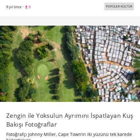
POPÜLER KÜLTÜR
8 yıl önce
·
8
Zengin ile Yoksulun Ayrımını İspatlayan Kuş
Bakışı Fotoğraflar
Fotoğrafçı Johnny Miller, Cape Town’ın iki yüzünü tek karede