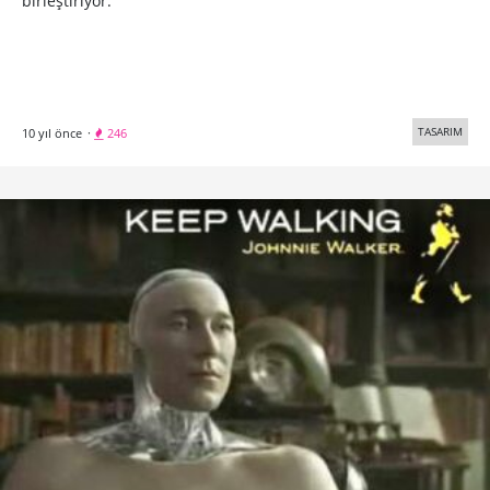
birleştiriyor.
TASARIM
10 yıl önce
·
246