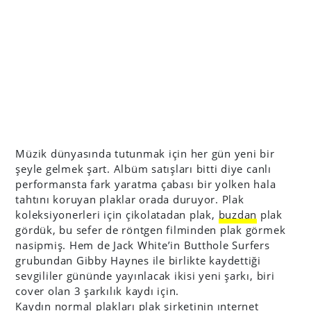
Müzik dünyasında tutunmak için her gün yeni bir
şeyle gelmek şart. Albüm satışları bitti diye canlı
performansta fark yaratma çabası bir yolken hala
tahtını koruyan plaklar orada duruyor. Plak
koleksiyonerleri için çikolatadan plak,
buzdan
plak
gördük, bu sefer de röntgen filminden plak görmek
nasipmiş. Hem de Jack White’in Butthole Surfers
grubundan Gibby Haynes ile birlikte kaydettiği
sevgililer gününde yayınlacak ikisi yeni şarkı, biri
cover olan 3 şarkılık kaydı için.
Kaydın normal plakları plak şirketinin ınternet