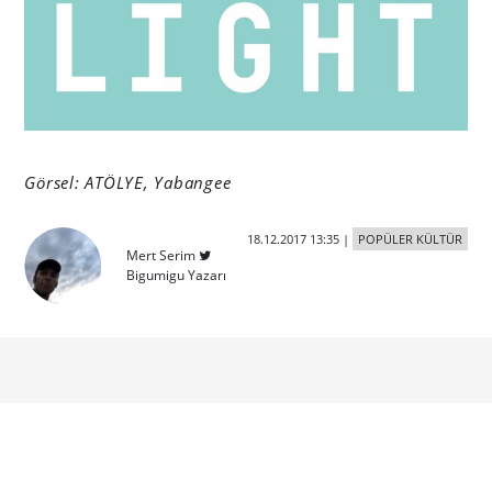
Görsel: ATÖLYE, Yabangee
18.12.2017 13:35
|
POPÜLER KÜLTÜR
Mert Serim
Bigumigu Yazarı