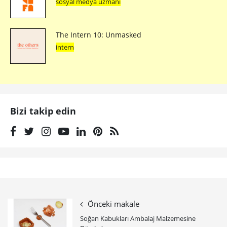
sosyal medya uzmanı
The Intern 10: Unmasked
intern
Bizi takip edin
Önceki makale
Soğan Kabukları Ambalaj Malzemesine