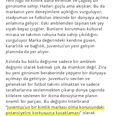
Yeni logo ve kimlik daha evrensel ve çağdaş bir
görünüme sahip. Hatları güçlü ama akışkan. Bu da
markanın yeni deneyimlere açıklığını vurguluyor;
stadyumun ve futbolun ötesinde bir dünyaya açılma
anlamına geliyor. Eski amblemden taşınan tek şey
siyah-beyaz çizgiler. Bunların korunması kültürel
mirasa ve takımın ruhuna hala sahip çıkıldığını
vurguluyor Marka değerindeki kendine güven,
kararlılık ve bağlılık, Juventus’un yeni gelişim
planında da yer alıyor.
Aslında bu köklü değişime sadece bir amblem
değişimi olarak bakmak çok da mümkün değil. Zira
bu yeni görünüm beraberinde yepyeni bir dünyaya
açılmayı da getiriyor. Juventus’u sevilen ve
geleneksel bir futbol takımı olmaktan ve sadece
taraftarlarına seslenmekten çıkarıp dünya çapında
kitlelere seslenen bir ikona dönüştürme planın
önemli bir parçası. Bu değişimi Interbrand
“
Juventus’un bir kimlik markası olma konusundaki
potansiyelini korkusuzca kucaklaması
” olarak