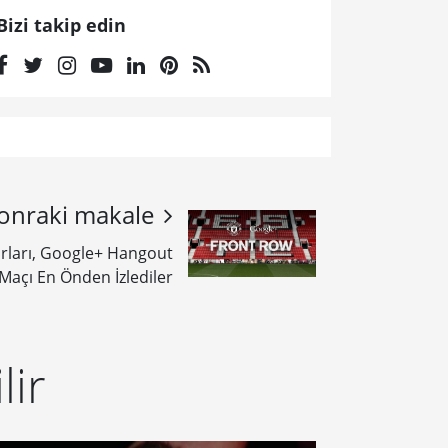
Bizi takip edin
onraki makale
rları, Google+ Hangout
 Maçı En Önden İzlediler
lir