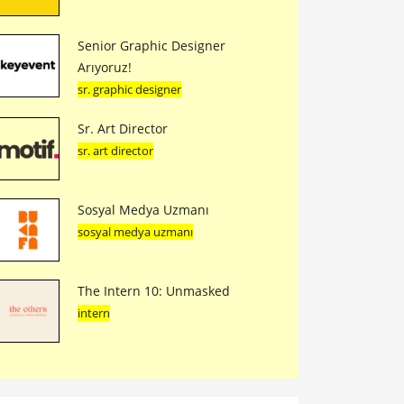
Senior Graphic Designer
Arıyoruz!
sr. graphic designer
Sr. Art Director
sr. art director
Sosyal Medya Uzmanı
sosyal medya uzmanı
The Intern 10: Unmasked
intern