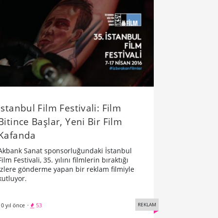
İstanbul Film Festivali: Film
Bitince Başlar, Yeni Bir Film
Kafanda
Akbank Sanat sponsorluğundaki İstanbul
Film Festivali, 35. yılını filmlerin bıraktığı
izlere gönderme yapan bir reklam filmiyle
kutluyor.
REKLAM
10 yıl önce
·
53