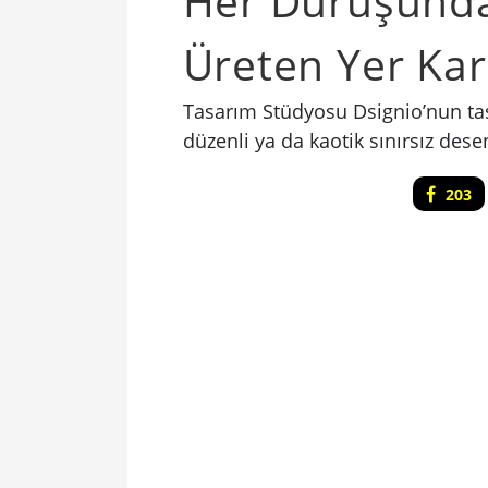
Her Duruşunda 
Üreten Yer Kar
Tasarım Stüdyosu Dsignio’nun tasa
düzenli ya da kaotik sınırsız dese
203