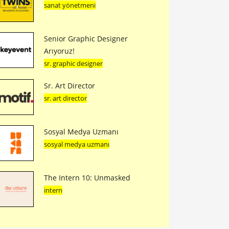
sanat yönetmeni
Senior Graphic Designer
Arıyoruz!
sr. graphic designer
Sr. Art Director
sr. art director
Sosyal Medya Uzmanı
sosyal medya uzmanı
The Intern 10: Unmasked
intern