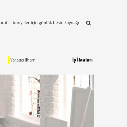
aratıcı bünyeler için günlük besin kaynağı
Yaratıcı İlham
İş İlanları