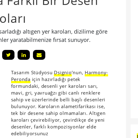
Farklı Bir Desen
oları
rladığı altıgen yer karoları, dizilime göre
nler yaratabilmenize fırsat sunuyor.
Tasarım Stüdyosu
Dsignio
’nun,
Harmony-
Peronda
için hazırladığı petek
formundaki, desenli yer karoları sarı,
mavi, gri, yavruağzı gibi canlı renklere
sahip ve üzerlerinde belli başlı desenleri
bulunuyor. Karoların alametifarikası ise,
tek bir desene sahip olmamaları. Altıgen
karoları çevirebiliyor, çevirdikçe de yeni
desenler, farklı kompozisyonlar elde
edebiliyorsunuz