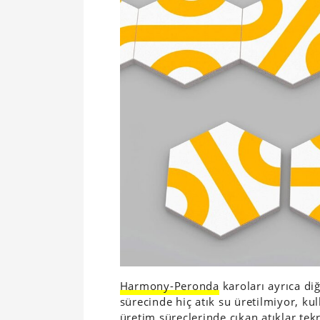
Harmony-Peronda
karoları ayrıca di
sürecinde hiç atık su üretilmiyor, k
üretim süreçlerinde çıkan atıklar tek