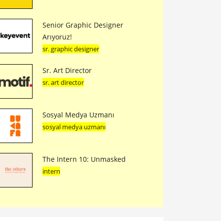
Senior Graphic Designer
Arıyoruz!
sr. graphic designer
Sr. Art Director
sr. art director
Sosyal Medya Uzmanı
sosyal medya uzmanı
The Intern 10: Unmasked
intern