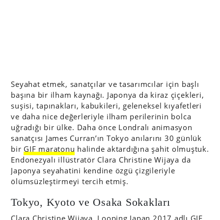
Seyahat etmek, sanatçılar ve tasarımcılar için başlı
başına bir ilham kaynağı. Japonya da kiraz çiçekleri,
suşisi, tapınakları, kabukileri, geleneksel kıyafetleri
ve daha nice değerleriyle ilham perilerinin bolca
uğradığı bir ülke. Daha önce Londralı animasyon
sanatçısı James Curran’ın Tokyo anılarını 30 günlük
bir
GIF maratonu
halinde aktardığına şahit olmuştuk.
Endonezyalı illüstratör Clara Christine Wijaya da
Japonya seyahatini kendine özgü çizgileriyle
ölümsüzleştirmeyi tercih etmiş.
Tokyo, Kyoto ve Osaka Sokakları
Clara Christine Wijaya,
Looping Japan 2017
adlı GIF