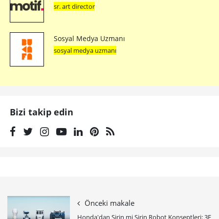
sr. art director
Sosyal Medya Uzmanı
sosyal medya uzmanı
Bizi takip edin
Önceki makale
Honda'dan Şirin mi Şirin Robot Konseptleri: 3E