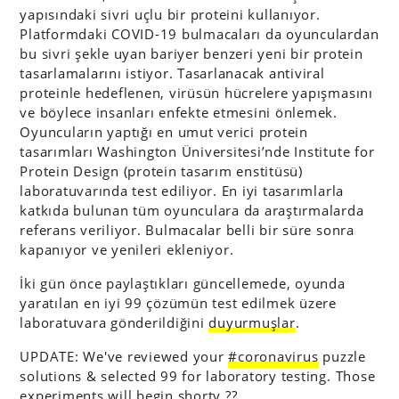
yapısındaki sivri uçlu bir proteini kullanıyor.
Platformdaki COVID-19 bulmacaları da oyunculardan
bu sivri şekle uyan bariyer benzeri yeni bir protein
tasarlamalarını istiyor. Tasarlanacak antiviral
proteinle hedeflenen, virüsün hücrelere yapışmasını
ve böylece insanları enfekte etmesini önlemek.
Oyuncuların yaptığı en umut verici protein
tasarımları Washington Üniversitesi’nde Institute for
Protein Design (protein tasarım enstitüsü)
laboratuvarında test ediliyor. En iyi tasarımlarla
katkıda bulunan tüm oyunculara da araştırmalarda
referans veriliyor. Bulmacalar belli bir süre sonra
kapanıyor ve yenileri ekleniyor.
İki gün önce paylaştıkları güncellemede, oyunda
yaratılan en iyi 99 çözümün test edilmek üzere
laboratuvara gönderildiğini
duyurmuşlar
.
UPDATE: We've reviewed your
#coronavirus
puzzle
solutions & selected 99 for laboratory testing. Those
experiments will begin shorty ??