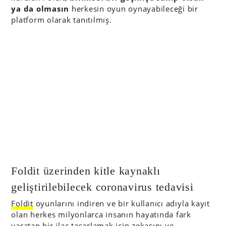
ya da olmasın
herkesin oyun oynayabileceği bir
platform olarak tanıtılmış.
Foldit üzerinden kitle kaynaklı
geliştirilebilecek coronavirus tedavisi
Foldit
oyunlarını indiren ve bir kullanıcı adıyla kayıt
olan herkes milyonlarca insanın hayatında fark
yaratan bir ilaç tasarlamak için zekasını ve