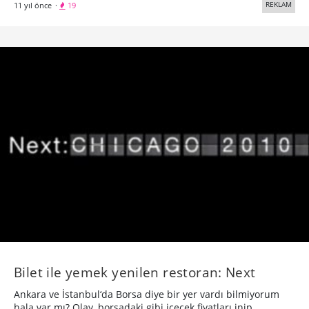
REKLAM
11 yıl önce
·
19
Bilet ile yemek yenilen restoran: Next
Ankara ve İstanbul‘da Borsa diye bir yer vardı bilmiyorum
hala var mı? Olay, borsadaki gibi içecek fiyatları inip