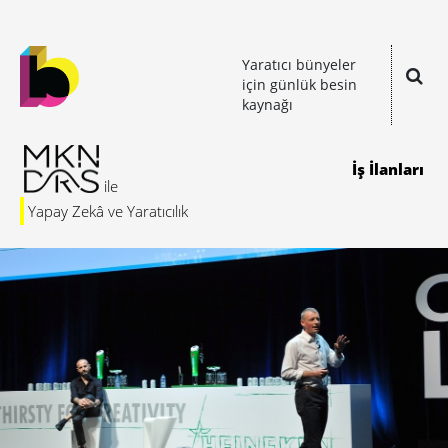
Yaratıcı bünyeler
için günlük besin
kaynağı
İş İlanları
Yapay Zekâ ve Yaratıcılık