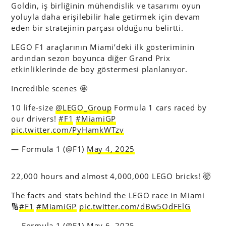
Goldin, iş birliğinin mühendislik ve tasarımı oyun
yoluyla daha erişilebilir hale getirmek için devam
eden bir stratejinin parçası olduğunu belirtti.
LEGO F1 araçlarının Miami’deki ilk gösteriminin
ardından sezon boyunca diğer Grand Prix
etkinliklerinde de boy göstermesi planlanıyor.
Incredible scenes 🤩
10 life-size
@LEGO_Group
Formula 1 cars raced by
our drivers!
#F1
#MiamiGP
pic.twitter.com/PyHamkWTzv
— Formula 1 (@F1)
May 4, 2025
22,000 hours and almost 4,000,000 LEGO bricks! 🤯
The facts and stats behind the LEGO race in Miami
🔢
#F1
#MiamiGP
pic.twitter.com/dBw5OdFElG
— Formula 1 (@F1)
May 6, 2025