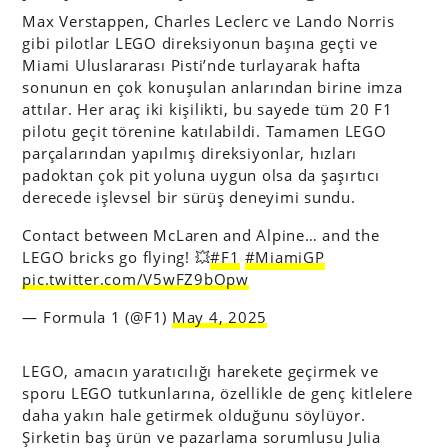
Max Verstappen, Charles Leclerc ve Lando Norris
gibi pilotlar LEGO direksiyonun başına geçti ve
Miami Uluslararası Pisti’nde turlayarak hafta
sonunun en çok konuşulan anlarından birine imza
attılar. Her araç iki kişilikti, bu sayede tüm 20 F1
pilotu geçit törenine katılabildi. Tamamen LEGO
parçalarından yapılmış direksiyonlar, hızları
padoktan çok pit yoluna uygun olsa da şaşırtıcı
derecede işlevsel bir sürüş deneyimi sundu.
Contact between McLaren and Alpine… and the
LEGO bricks go flying! 💥
#F1
#MiamiGP
pic.twitter.com/V5wFZ9bOpw
— Formula 1 (@F1)
May 4, 2025
LEGO, amacın yaratıcılığı harekete geçirmek ve
sporu LEGO tutkunlarına, özellikle de genç kitlelere
daha yakın hale getirmek olduğunu söylüyor.
Şirketin baş ürün ve pazarlama sorumlusu Julia