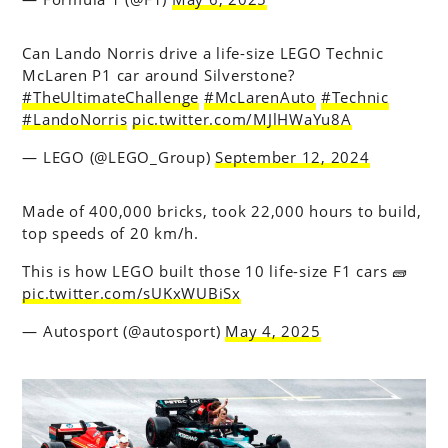
Can Lando Norris drive a life-size LEGO Technic
McLaren P1 car around Silverstone?
#TheUltimateChallenge
#McLarenAuto
#Technic
#LandoNorris
pic.twitter.com/MJlHWaYu8A
— LEGO (@LEGO_Group)
September 12, 2024
Made of 400,000 bricks, took 22,000 hours to build,
top speeds of 20 km/h.
This is how LEGO built those 10 life-size F1 cars 🧱
pic.twitter.com/sUKxWUBiSx
— Autosport (@autosport)
May 4, 2025