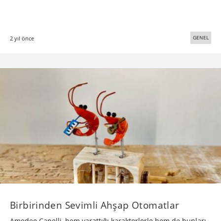
Sevimli Yüzlere Sahip Ahşap Heykeller
Tayvanlı ağaç oyma ustası Jui-Lin Yen, geleneksel
yöntemlerle karikatürize yüz ifadelerine sahip çağdaş
heykeller üretiyor.
TASARIM
7 yıl önce