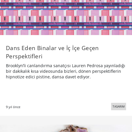
Bigumigu
Yaratıcı bünyeler için günlük besin kaynağı
Hakkımızda
Künye
Üyelik, Kullanım ve Gizlilik Şartları
© 2005 - 2026 Bigumigu Ltd.
Özel İçerikler
Yaratıcı Fikirler
Kategoriler