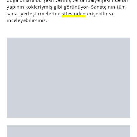
yapının kökleriymiş gibi görünüyor. Sanatçının tüm
sanat yerleştirmelerine
sitesinden
erişebilir ve
inceleyebilirsiniz.
Görsel:
Karin von der Molen
26.07.2018 14:55
|
TASARIM
Ceren Demirkılınç
Bigumigu Yazarı