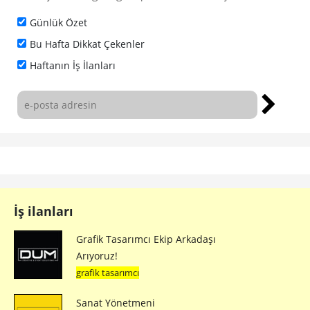
Önceki makale
Yandex Navigasyon'un Hedefi Dijital Pazarlamada İlk 3'e Girmek
Sonraki makale
Versace İçin Dünyanın En Uzun Reklam Görseli
Bunlar da ilginizi
çekebilir