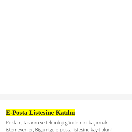
sanat yönetmeni
Senior Graphic Designer Arıyoruz!
sr. graphic designer
Sr. Art Director
sr. art director
Sosyal Medya Uzmanı
sosyal medya uzmanı
Bizi takip edin