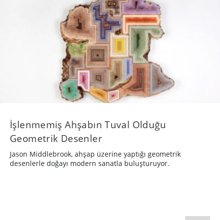
Reklam
Tasarım
Teknoloji
Çalışmanızı gönderin
İş ilanı yayınlayın
Reklam ve sponsorluk seçeneklerini inceleyin