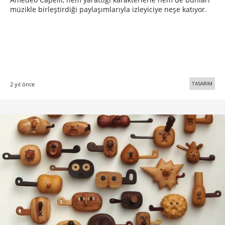
Dans Eden Binalar ve İç İçe Geçen
Perspektifleri
Brooklyn’li canlandırma sanatçısı Lauren Pedrosa yayınladığı
bir dakikalık kısa videosunda bizleri, dönen perspektiflerin
hipnotize edici pistine, dansa davet ediyor.
TASARIM
9 yıl önce