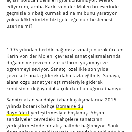
açılan solucan delikleri gibi konumluyor. Merak
ediyorum, acaba Karin von der Molen bu eserinde
geçmişle bir bağ kurmak adına mı bunu yaratıyor
yoksa köklerimizin bizi geleceğe dair beslemesi
üzerine mi?
1995 yılından beridir bağımsız sanatçı olarak üreten
Karin von der Molen, çevresel sanat çalışmalarında
doğanın ve çevrenin zorluklarını yaşamayı ve
öğrenmeyi seviyor. Sanatçı özellikle son yılda
çevresel sanata giderek daha fazla eğilmiş. Sahaya,
alana özgü sanat yerleştirmeleriyle giderek
kendisinin doğaya daha çok dahil olduğuna inanıyor.
Sanatçı akan sandalye tabanlı çalışmalarına 2015
yılında botanik bahçe
Domaine du
Rayol’deki
yerleştirmesiyle başlamış. Ahşap
sandalyeler çevredeki bahçelere sanatçının
yerleştirmesinde bir akış halinde bağlanıyor. Sanki
doğa onlara bu şekli vermiş ve sandalye şeklinde bir